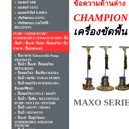
ข้อความด้านล่าง
มอเตอร์ ABB
มอเตอร์ VENZ
มอเตอร์เกียร์ KIMPO
CHAMPIO
เกียร์ทดรอบ GONG
เกียร์ทดรอบ เบลโฟร์นี่ /
BELLPONY
เครื่องขัดพื้
PUMP / WATER PUMP /
SUBMERSIBLE SEWAGE PUMPS / ปั๊ม
/ ปั๊มน้ำ / ปั๊มแช่ / ปั๊มจุ่ม / ปั๊มหอยโข่ง /ปั๊ม
บาดาล / ปั๊มสแตนเลส
ปั้มบาดาล /Submersible Pump
FRANKLIN
ปั๊มน้ำ/ ปั๊มแช่ / ปั๊มหอยโข่ง
MITSUBISHI
ปั้มหอยโข่ง / ปั้มเฟือง MATRA
ปั้มน้ำ ฟอรัส / FORAS PUMPS
ปั้มน้ำหอยโข่ง INTERSIGMA /
อินเตอร์ซิกม่า
ปั๊มหอยโข่ง ONGA / ออนก้า
ปั้มน้ำ / ปั้มยืน / MULTISTAGE
MAXO SERI
PUMP / NOCCHI / PENTAIR
ปั๊มน้ำ เอบาร่า / EBARA
ปั้มน้ำ SHOWFOU
ปั้มแช่ / ปั้มสูบโคลน /
SUBMERSIBLE AERATOR
TSURUMI