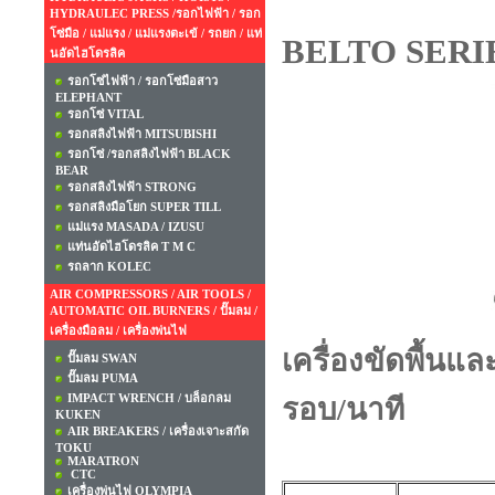
HYDRAULEC PRESS /รอกไฟฟ้า / รอก
โซ่มือ / แม่แรง / แม่แรงตะเข้ / รถยก / แท่
BELTO SERI
นอัดไฮโดรลิค
รอกโซ่ไฟฟ้า / รอกโซ่มือสาว
ELEPHANT
รอกโซ่ VITAL
รอกสลิงไฟฟ้า MITSUBISHI
รอกโซ่ /รอกสลิงไฟฟ้า BLACK
BEAR
รอกสลิงไฟฟ้า STRONG
รอกสลิงมือโยก SUPER TILL
แม่แรง MASADA / IZUSU
แท่นอัดไฮโดรลิค T M C
รถลาก KOLEC
AIR COMPRESSORS / AIR TOOLS /
AUTOMATIC OIL BURNERS / ปั๊มลม /
เครื่องมือลม / เครื่องพ่นไฟ
เครื่องขัดพื้นแ
ปั๊มลม SWAN
ปั๊มลม PUMA
IMPACT WRENCH / บล็อกลม
รอบ/นาที
KUKEN
AIR BREAKERS / เครื่องเจาะสกัด
TOKU
MARATRON
CTC
เครื่องพ่นไฟ OLYMPIA